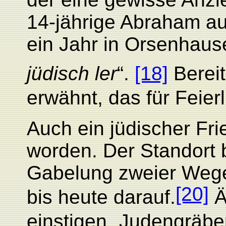
14-jährige Abraham a
ein Jahr in Orsenhaus
jüdisch ler
“.
[18]
Berei
erwähnt, das für Feier
Auch ein jüdischer Fr
worden. Der Standort 
Gabelung zweier Wege
[20]
bis heute darauf.
Ä
einstigen „Judengräbe