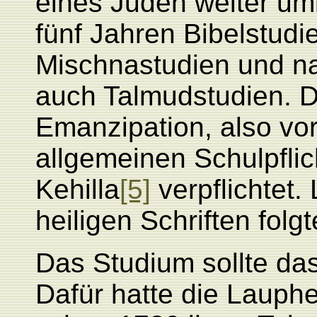
eines Juden weiter um
fünf Jahren Bibelstudi
Mischnastudien und n
auch Talmudstudien. D
Emanzipation, also vo
allgemeinen Schulpfli
Kehilla
[5]
verpflichtet
heiligen Schriften folg
Das Studium sollte da
Dafür hatte die Laup