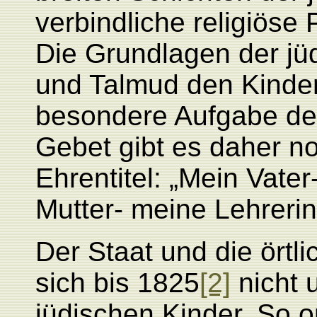
verbindliche religiöse P
Die Grundlagen der jü
und Talmud den Kinder
besondere Aufgabe der
Gebet gibt es daher no
Ehrentitel: „Mein Vate
Mutter- meine Lehrerin
Der Staat und die örtl
sich bis 1825
[2]
nicht 
jüdischen Kinder. So o