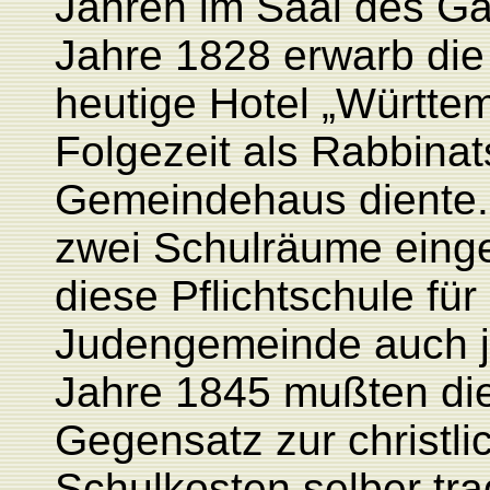
Jahren im Saal des G
Jahre 1828 erwarb di
heutige Hotel „Württem
Folgezeit als Rabbinat
Gemeindehaus diente.
zwei Schulräume einger
diese Pflichtschule fü
Judengemeinde auch je
Jahre 1845 mußten di
Gegensatz zur christli
Schulkosten selber tra