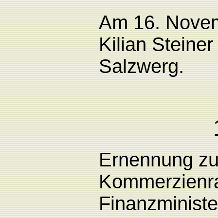
Am
16. Nove
Kilian
Steiner
Salzwer
g.
Ernennung z
Kommerzienra
Finanzministe