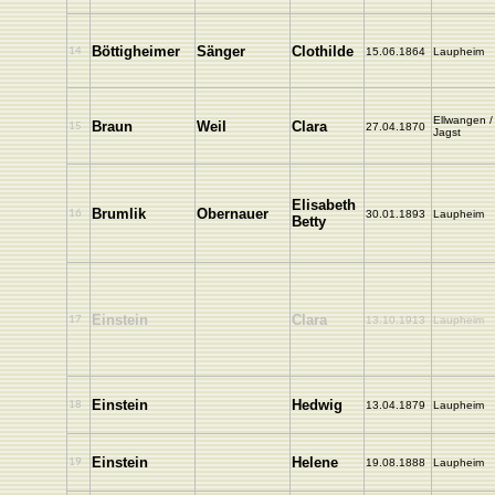
Böttigheimer
Sänger
Clothilde
14
15.06.1864
Laupheim
Ellwangen /
Braun
Weil
Clara
15
27.04.1870
Jagst
Elisabeth
Brumlik
Obernauer
16
30.01.1893
Laupheim
Betty
Einstein
Clara
17
13.10.1913
Laupheim
Einstein
Hedwig
18
13.04.1879
Laupheim
Einstein
Helene
19
19.08.1888
Laupheim