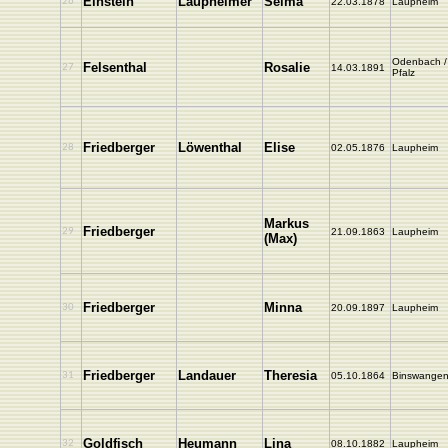
Einstein
Laupheimer
Selma
26
22.03.1878
Laupheim
Odenbach /
Felsenthal
Rosalie
27
14.03.1891
Pfalz
Friedberger
Löwenthal
Elise
28
02.05.1876
Laupheim
Markus
Friedberger
29
21.09.1863
Laupheim
(Max)
Friedberger
Minna
30
20.09.1897
Laupheim
Friedberger
Landauer
Theresia
31
05.10.1864
Binswange
Goldfisch
Heumann
Lina
32
08.10.1882
Laupheim