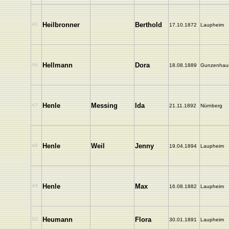
Heilbronner
Berthold
45
17.10.1872
Laupheim
Hellmann
Dora
46
18.08.1889
Gunzenhau
Henle
Messing
Ida
47
21.11.1892
Nürnberg
Henle
Weil
Jenny
48
19.04.1894
Laupheim
Henle
Max
49
16.08.1882
Laupheim
Heumann
Flora
50
30.01.1891
Laupheim