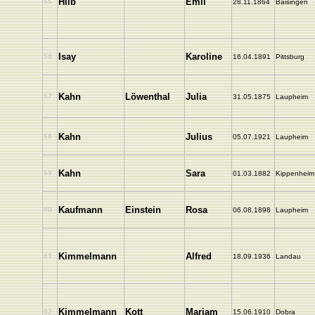
Hilb
Emil
55
28.11.1864
Baisingen
Isay
Karoline
56
16.04.1891
Pittsburg
Kahn
Löwenthal
Julia
57
31.05.1875
Laupheim
Kahn
Julius
58
05.07.1921
Laupheim
Kahn
Sara
59
01.03.1882
Kippenheim
Kaufmann
Einstein
Rosa
60
06.08.1898
Laupheim
Kimmelmann
Alfred
61
18.09.1936
Landau
Kimmelmann
Kott
Marjam
62
15.06.1910
Dobra