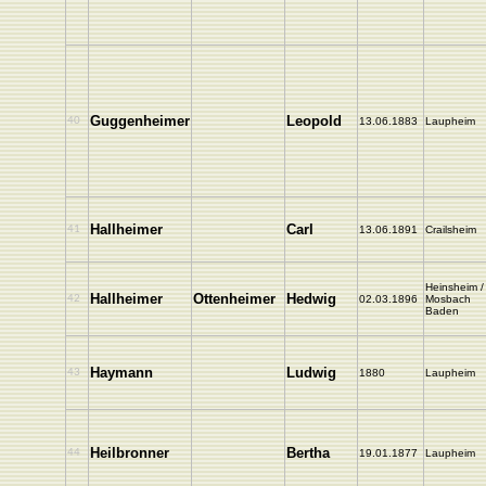
Guggenheimer
Leopold
40
13.06.1883
Laupheim
Hallheimer
Carl
41
13.06.1891
Crailsheim
Heinsheim /
Hallheimer
Ottenheimer
Hedwig
42
02.03.1896
Mosbach
Baden
Haymann
Ludwig
43
1880
Laupheim
Heilbronner
Bertha
44
19.01.1877
Laupheim