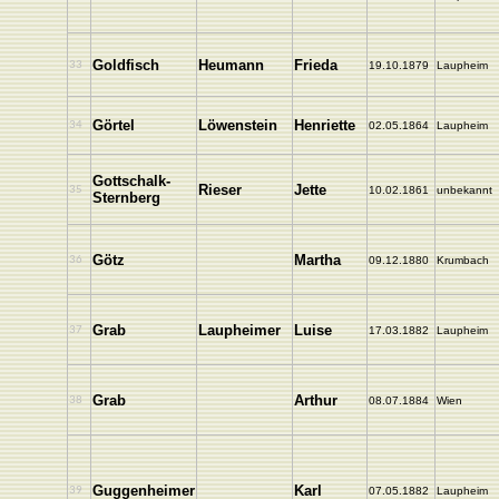
Goldfisch
Heumann
Frieda
33
19.10.1879
Laupheim
Görtel
Löwenstein
Henriette
34
02.05.1864
Laupheim
Gottschalk-
Rieser
Jette
35
10.02.1861
unbekannt
Sternberg
Götz
Martha
36
09.12.1880
Krumbach
Grab
Laupheimer
Luise
37
17.03.1882
Laupheim
Grab
Arthur
38
08.07.1884
Wien
Guggenheimer
Karl
39
07.05.1882
Laupheim